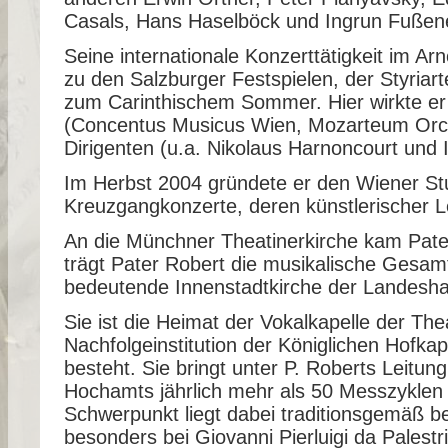
Casals, Hans Haselböck und Ingrun Fußen
Seine internationale Konzerttätigkeit im Ar
zu den Salzburger Festspielen, der Styriar
zum Carinthischem Sommer. Hier wirkte er
(Concentus Musicus Wien, Mozarteum Orc
Dirigenten (u.a. Nikolaus Harnoncourt und
Im Herbst 2004 gründete er den Wiener St
Kreuzgangkonzerte, deren künstlerischer Le
An die Münchner Theatinerkirche kam Pat
trägt Pater Robert die musikalische Gesam
bedeutende Innenstadtkirche der Landesha
Sie ist die Heimat der Vokalkapelle der Thea
Nachfolgeinstitution der Königlichen Hofka
besteht. Sie bringt unter P. Roberts Leitu
Hochamts jährlich mehr als 50 Messzyklen 
Schwerpunkt liegt dabei traditionsgemäß be
besonders bei Giovanni Pierluigi da Palest