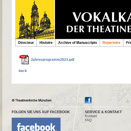
Directeur
Histoire
Archive of Manuscripts
Repertoire
Fr
Jahresprogramm2023.pdf
back
FOLGEN SIE UNS AUF FACEBOOK
SERVICE & KONTAKT
Kontakt
FAQ