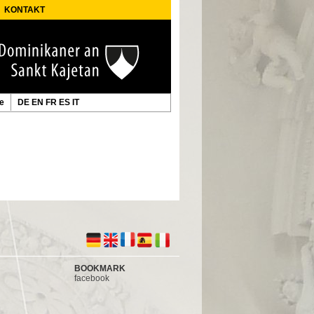
KONTAKT
te
DE
EN
FR
ES
IT
BOOKMARK
facebook