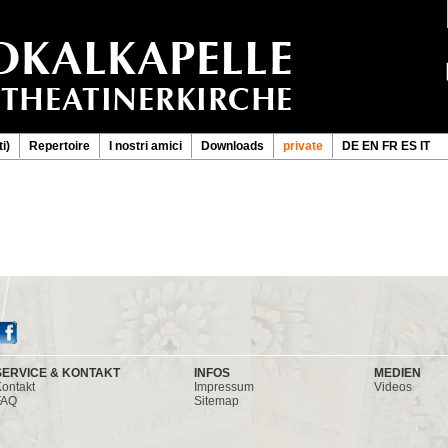
i)
Repertoire
I nostri amici
Downloads
private
DE
EN
FR
ES
IT
SERVICE & KONTAKT
INFOS
MEDIEN
ontakt
Impressum
Videos
FAQ
Sitemap